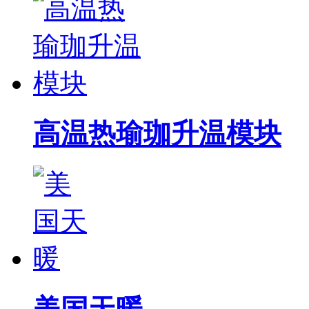
高温热瑜珈升温模块