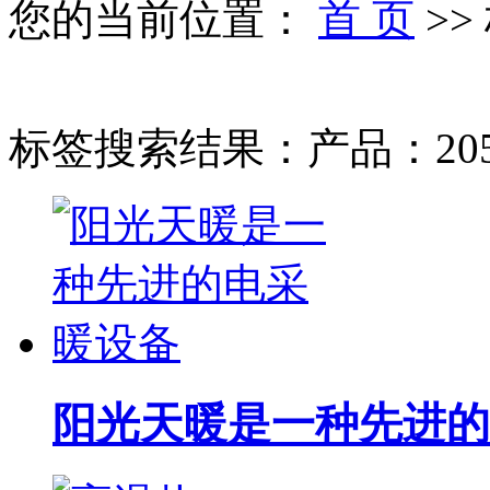
您的当前位置：
首 页
>>
标签搜索结果：产品：205
阳光天暖是一种先进的