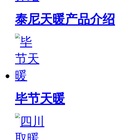
泰尼天暖产品介绍
毕节天暖