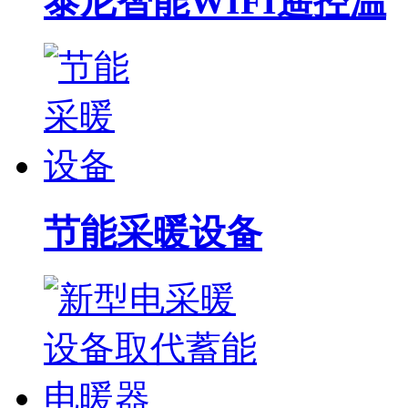
泰尼智能WIFI遥控温
节能采暖设备