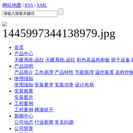
网站地图
|
RSS
|
XML
首页
产品中心
天暖系统-远红
天暖系统-远红
彩色高温热射板
烘干设备
产品说明
产品简介
工作原理
产品特性
节能原理
温控装置
远程控
使用须知
使用须知
安装要求
安装功率
设计布局
安装效果
安装图片
工程案例
工程案例
烤漆烘干
新闻中心
公司动态
行业新闻
常见问题
公司荣誉