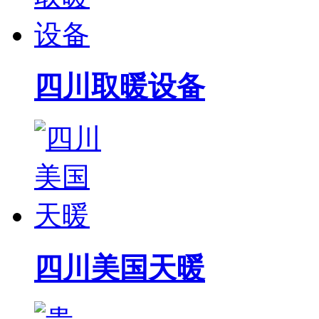
四川取暖设备
四川美国天暖