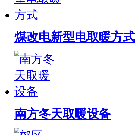
煤改电新型电取暖方式
南方冬天取暖设备