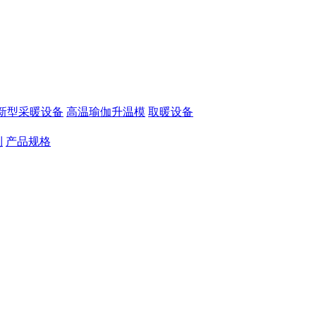
新型采暖设备
高温瑜伽升温模
取暖设备
制
产品规格