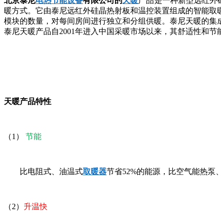
北京泰尼
电热节能设备
有限公司的
天暖
产品是一种新型远红外
暖方式。它由泰尼远红外硅晶热射板和温控装置组成的智能取
模块的数量，对每间房间进行独立和分组供暖。泰尼天暖的集
泰尼天暖产品自2001年进入中国采暖市场以来，其舒适性和
天暖产品特性
（1）
节能
比电阻式、油温式
取暖器
节省52%的能源，比空气能热泵
（2）
升温快