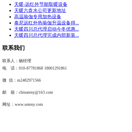
天暖-远红外节能取暖设备
天暖六盘水公司更新地址
高温瑜伽专用加热设备
泰尼远红外热瑜伽升温设备得...
天暖四川总代理启动今冬优惠...
天暖四川总代理完成内部新装...
联系我们
联系人：杨经理
电 话：010-87781868 18001291861
微 信：m2482971566
邮 箱：chinateny@163.com
网址：www.usteny.com