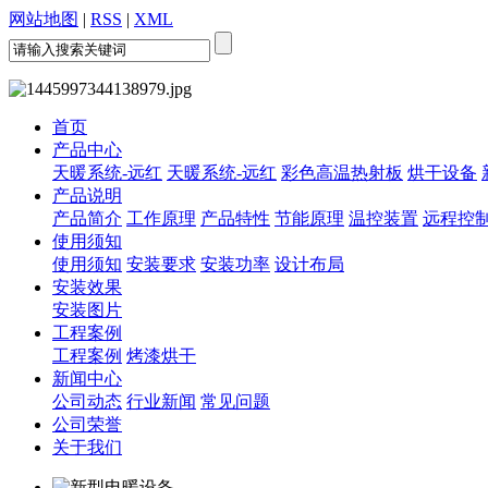
网站地图
|
RSS
|
XML
首页
产品中心
天暖系统-远红
天暖系统-远红
彩色高温热射板
烘干设备
产品说明
产品简介
工作原理
产品特性
节能原理
温控装置
远程控
使用须知
使用须知
安装要求
安装功率
设计布局
安装效果
安装图片
工程案例
工程案例
烤漆烘干
新闻中心
公司动态
行业新闻
常见问题
公司荣誉
关于我们