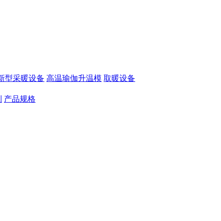
新型采暖设备
高温瑜伽升温模
取暖设备
制
产品规格