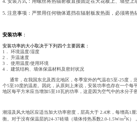
4. 安装方式：用螺丝将热辐射板直接固定在天花板上、墙壁上
5. 注意事项：严禁用任何物体遮挡在辐射板发热面，必须将
安装功率
：
安装功率的大小取决于下列四个主要因素：
1． 环境温度/湿度
2． 升温速度
3． 使用温度/使用环境
4． 建筑结构、墙体保温材料及密封状况
通常，在我国东北及西北地区，冬季室外的气温在5至-25度，北京
个5至10度的温差。因此，从原则上来说，安装功率也存在一个每
地区每平方米应当增加5至10瓦的功率，这是因为空气中的水分
潮湿及风大地区应适当加大功率密度，层高大于
2.4米，每增高
2
衡。对于没有保温层的24-37砖墙（墙体传热系数2.0-1.5W/m
K）