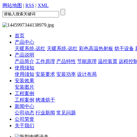
网站地图
|
RSS
|
XML
首页
产品中心
天暖系统-远红
天暖系统-远红
彩色高温热射板
烘干设备
产品说明
产品简介
工作原理
产品特性
节能原理
温控装置
远程控
使用须知
使用须知
安装要求
安装功率
设计布局
安装效果
安装图片
工程案例
工程案例
烤漆烘干
新闻中心
公司动态
行业新闻
常见问题
公司荣誉
关于我们