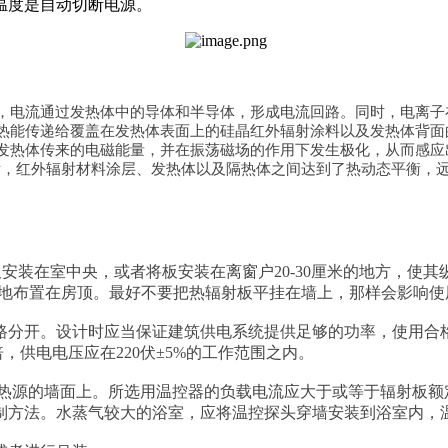
温度是自动切断电源。
，电流通过发热体中的导体和半导体，形成电流回路。同时，电离子
热能传递给覆盖在发热体表面上的硅晶红外辐射涂料以及发热体背面
发热体传来的电磁能量，并在振荡磁场的作用下发生极化，从而感应
钟后，红外辐射材料涂层、发热体以及隔热体之间达到了热动态平衡，
板安装在室中央，或者将板安装在离窗户20-30厘米的地方，使
对称地布置在房顶。最好不要把热辐射板平挂在墙上，那样会影响使
线路分开。设计时应当保证建筑供电系统提供足够的功率，使用
，供电电压应在220伏±5%的工作范围之内。
及冷热源的墙面上。所选用温控器的负载电流应大于或等于辐射板额
制方法。水蒸气较大的浴室，应将温控探头穿墙安装到浴室内，