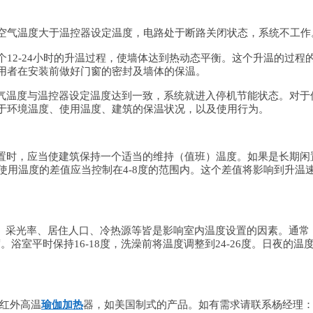
空气温度大于温控器设定温度，电路处于断路关闭状态，系统不工作
2-24小时的升温过程，使墙体达到热动态平衡。这个升温的过程
用者在安装前做好门窗的密封及墙体的保温。
气温度与温控器设定温度达到一致，系统就进入停机节能状态。对于
取决于环境温度、使用温度、建筑的保温状况，以及使用行为。
置时，应当使建筑保持一个适当的维持（值班）温度。如果是长期闲
使用温度的差值应当控制在4-8度的范围内。这个差值将影响到升
、采光率、居住人口、冷热源等皆是影响室内温度设置的因素。通常
浴室平时保持16-18度，洗澡前将温度调整到24-26度。日夜的温
。
红外高温
瑜伽加热
器，如美国制式的产品。如有需求请联系杨经理：010-877