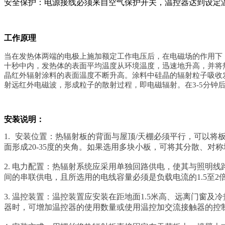
安全保护：电源接线必须来自空气保护开关，温控器达到设定
工作原理
当在发热体两端的电极上施加额定工作电压后，在电磁场的作用下
十秒中内，发热体的表面平均温度从环境温度，迅速地升高，并将
晶红外辐射涂料的表面温度不断升高。涂料中硅晶的辐射粒子吸收
射远红外电磁波，形成粒子的散射过程，即电磁辐射。在
3-5分
安装说明：
1.
安装位置：热辐射板的背面与屋顶
/天棚必须平行，可以将
面形成20-35度的夹角。如果选用多块小板，可将其分散、
2. 电力配置：热辐射系统应采用单独回路供电，使其与照明
间的串联供电，且所选用的电线容量必须是负载电流的1.5至2倍
3. 温控装置：温控装置应安装在距地面1.5米高、远离门窗
器时，可增加温控器的使用数量或使用温控加交流接触器的控