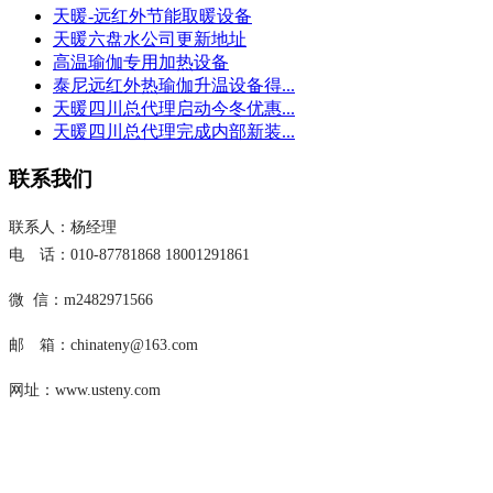
天暖-远红外节能取暖设备
天暖六盘水公司更新地址
高温瑜伽专用加热设备
泰尼远红外热瑜伽升温设备得...
天暖四川总代理启动今冬优惠...
天暖四川总代理完成内部新装...
联系我们
联系人：杨经理
电 话：010-87781868 18001291861
微 信：m2482971566
邮 箱：chinateny@163.com
网址：www.usteny.com