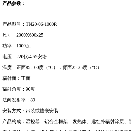
产品参数
：
产品型号：
TN20-06-1000R
尺寸：
2000X600x25
功率：
1000
瓦
电压：
220
伏
/4.55
安培
温度：正面
85-100
度（
°C
），背面
25-35
度（
°C
）
辐射面：正面
辐射角度：
90
度
法向发射率：
89
安装方式：吊装或镶嵌安装
产品构成：温控器、铝合金框架、发热体、远红外辐射涂层、