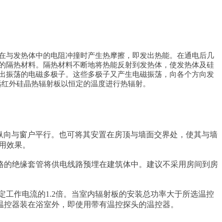
在与发热体中的电阻冲撞时产生热摩擦，即发出热能。在通电后几
的隔热材料。隔热材料不断地将热能反射到发热体，使发热体及硅
出振荡的电磁多极子。这些多极子又产生电磁振荡，向各个方向发
远红外硅晶热辐射板以恒定的温度进行热辐射。
其纵向与窗户平行。也可将其安置在房顶与墙面交界处，使其与墙
用效果。
合格的绝缘套管将供电线路预埋在建筑体中。建议不采用房间到房
定工作电流的1.2倍。当室内辐射板的安装总功率大于所选温控
温控器装在浴室外，即使用带有温控探头的温控器。