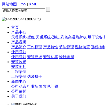
网站地图
|
RSS
|
XML
首页
产品中心
天暖系统-远红
天暖系统-远红
彩色高温热射板
烘干设备
产品说明
产品简介
工作原理
产品特性
节能原理
温控装置
远程控
使用须知
使用须知
安装要求
安装功率
设计布局
安装效果
安装图片
工程案例
工程案例
烤漆烘干
新闻中心
公司动态
行业新闻
常见问题
公司荣誉
关于我们