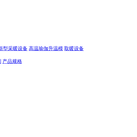
新型采暖设备
高温瑜伽升温模
取暖设备
制
产品规格