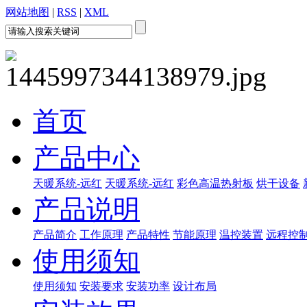
网站地图
|
RSS
|
XML
首页
产品中心
天暖系统-远红
天暖系统-远红
彩色高温热射板
烘干设备
产品说明
产品简介
工作原理
产品特性
节能原理
温控装置
远程控
使用须知
使用须知
安装要求
安装功率
设计布局