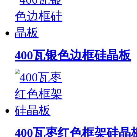
400瓦银色边框硅晶板
400瓦枣红色框架硅晶