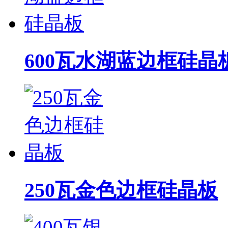
600瓦水湖蓝边框硅晶
250瓦金色边框硅晶板