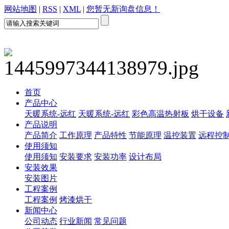
网站地图
|
RSS
|
XML
|
您暂无新询盘信息！
首页
产品中心
天暖系统-远红
天暖系统-远红
彩色高温热射板
烘干设备
产品说明
产品简介
工作原理
产品特性
节能原理
温控装置
远程控
使用须知
使用须知
安装要求
安装功率
设计布局
安装效果
安装图片
工程案例
工程案例
烤漆烘干
新闻中心
公司动态
行业新闻
常见问题