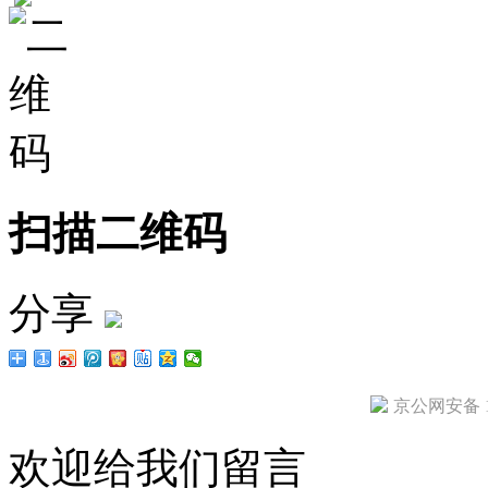
扫描二维码
分享
京公网安备 11
欢迎给我们留言