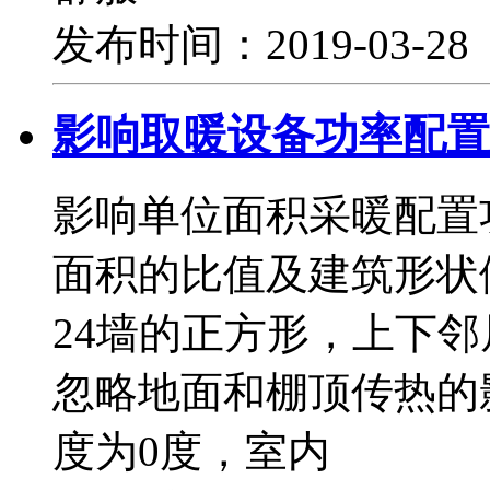
发布时间：2019-03-2
影响取暖设备功率配置
影响单位面积采暖配置
面积的比值及建筑形状
24墙的正方形，上下邻
忽略地面和棚顶传热的
度为0度，室内