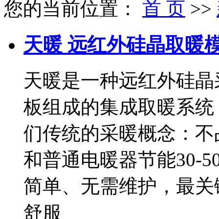
您的当前位置：
首 页
>>
天暖 远红外硅晶取暖
天暖是一种远红外硅晶
板组成的集成取暖系统
们传统的采暖概念：不
和普通电暖器节能30-
简单、无需维护，最关
舒服