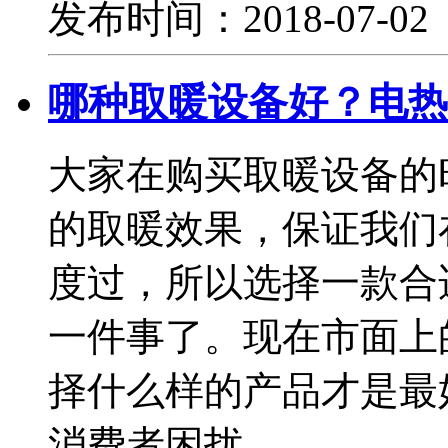
发布时间：2018-07-0
哪种取暖设备好？电热
大家在购买取暖设备的
的取暖效果，保证我们
度过，所以选择一款合
一件事了。现在市面上
择什么样的产品才是最
消费者困扰