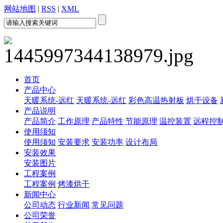
网站地图
|
RSS
|
XML
首页
产品中心
天暖系统-远红
天暖系统-远红
彩色高温热射板
烘干设备
产品说明
产品简介
工作原理
产品特性
节能原理
温控装置
远程控
使用须知
使用须知
安装要求
安装功率
设计布局
安装效果
安装图片
工程案例
工程案例
烤漆烘干
新闻中心
公司动态
行业新闻
常见问题
公司荣誉