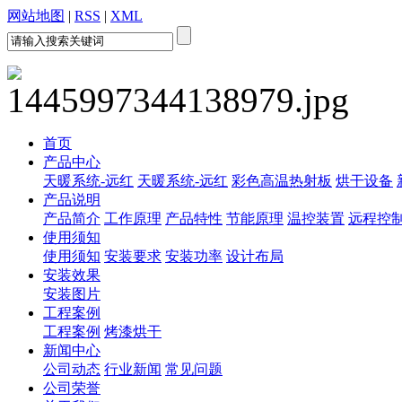
网站地图
|
RSS
|
XML
首页
产品中心
天暖系统-远红
天暖系统-远红
彩色高温热射板
烘干设备
产品说明
产品简介
工作原理
产品特性
节能原理
温控装置
远程控
使用须知
使用须知
安装要求
安装功率
设计布局
安装效果
安装图片
工程案例
工程案例
烤漆烘干
新闻中心
公司动态
行业新闻
常见问题
公司荣誉