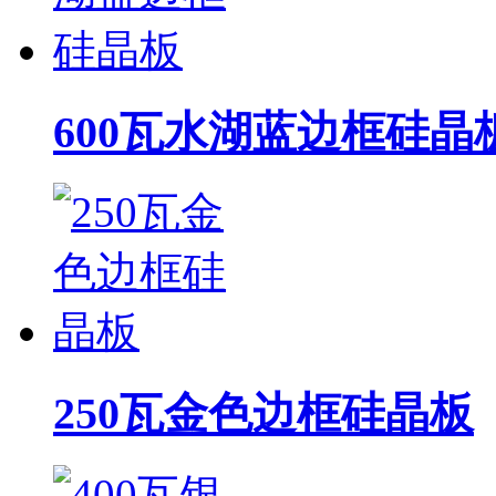
600瓦水湖蓝边框硅晶
250瓦金色边框硅晶板