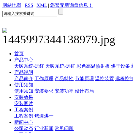
网站地图
|
RSS
|
XML
|
您暂无新询盘信息！
首页
产品中心
天暖系统-远红
天暖系统-远红
彩色高温热射板
烘干设备
产品说明
产品简介
工作原理
产品特性
节能原理
温控装置
远程控
使用须知
使用须知
安装要求
安装功率
设计布局
安装效果
安装图片
工程案例
工程案例
烤漆烘干
新闻中心
公司动态
行业新闻
常见问题