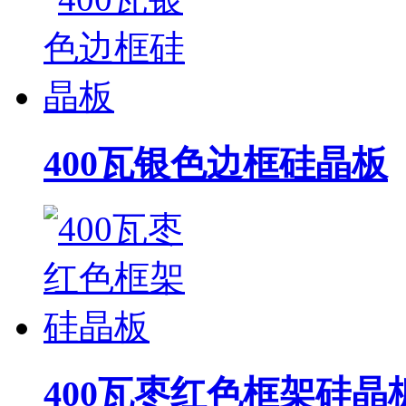
400瓦银色边框硅晶板
400瓦枣红色框架硅晶