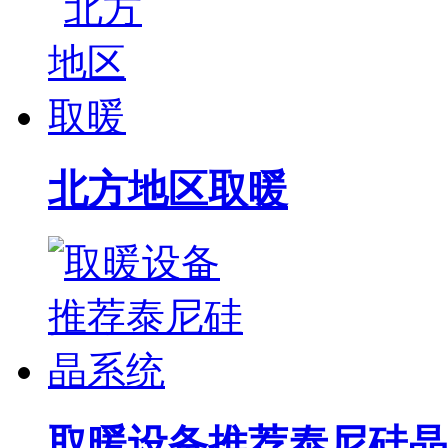
北方地区取暖
取暖设备推荐泰尼硅晶