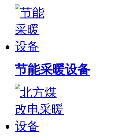
节能采暖设备