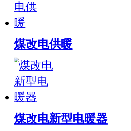
煤改电供暖
煤改电新型电暖器