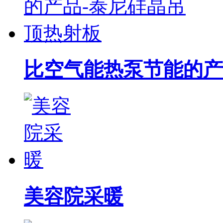
比空气能热泵节能的产
美容院采暖