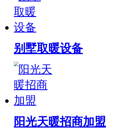
别墅取暖设备
阳光天暖招商加盟