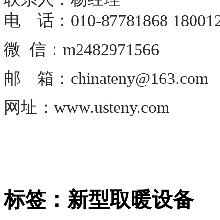
电 话：010-87781868 180012
微 信：m2482971566
邮 箱：chinateny@163.com
网址：www.usteny.com
标签：新型取暖设备