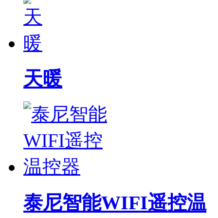
天暖
泰尼智能WIFI遥控温