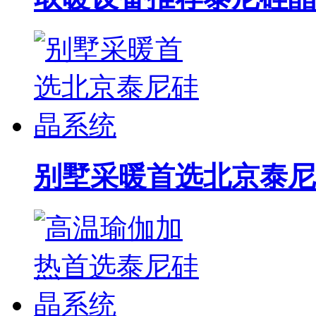
别墅采暖首选北京泰尼