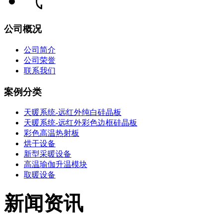
公司概况
公司简介
公司荣誉
联系我们
案例分类
天暖系统-远红外纯白硅晶板
天暖系统-远红外彩色边框硅晶板
彩色高温热射板
烘干设备
新型采暖设备
高温瑜伽升温模块
取暖设备
新闻资讯