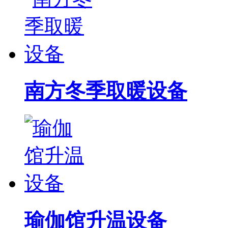
南方冬季取暖设备
瑜伽馆升温设备