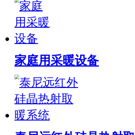
家庭用采暖设备