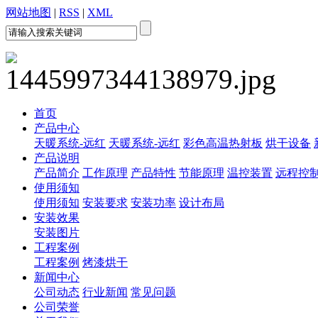
网站地图
|
RSS
|
XML
首页
产品中心
天暖系统-远红
天暖系统-远红
彩色高温热射板
烘干设备
产品说明
产品简介
工作原理
产品特性
节能原理
温控装置
远程控
使用须知
使用须知
安装要求
安装功率
设计布局
安装效果
安装图片
工程案例
工程案例
烤漆烘干
新闻中心
公司动态
行业新闻
常见问题
公司荣誉